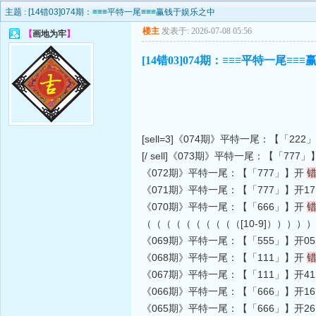
主题 :
[14错03]074期：≡≡≡平特一尾≡≡≡赢钱于娱乐之中
楼主
发表于: 2026-07-08 05:56
【
画地为牢
】
[14错03]074期：≡≡≡平特一尾≡
[sell=3]《074期》平特一尾：【「222
[/ sell]《073期》平特一尾：【「777」】
《072期》平特一尾：【「777」】开
《071期》平特一尾：【「777」】开17
《070期》平特一尾：【「666」】开
（（（（（（（（（（[10-9]））））
《069期》平特一尾：【「555」】开05 
《068期》平特一尾：【「111」】开
《067期》平特一尾：【「111」】开41
《066期》平特一尾：【「666」】开16 
《065期》平特一尾：【「666」】开26 