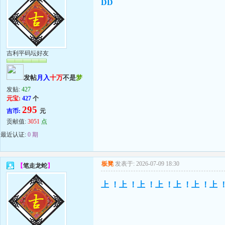
DD
吉利平码坛好友
发帖
月入
十万
不是
梦
发贴:
427
元宝:
427
个
295
吉币:
元
贡献值:
3051
点
最近认证:
0 期
板凳
发表于: 2026-07-09 18:30
【
笔走龙蛇
】
上 ！上 ！上 ！上 ！上 ！上 ！上 