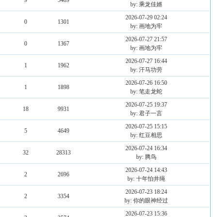
9
5489
by: 乘龙佳婿
2026-07-29 02:24
0
1301
by: 画地为牢
2026-07-27 21:57
0
1367
by: 画地为牢
2026-07-27 16:44
1
1962
by: 汗马功劳
2026-07-26 16:50
1
1898
by: 笔走龙蛇
2026-07-25 19:37
18
9931
by: 君子一言
2026-07-25 15:15
5
4649
by: 红豆相思
2026-07-24 16:34
32
28313
by: 腾鸟
2026-07-24 14:43
2
2696
by: 十年怕井绳
2026-07-23 18:24
2
3354
by: 你的眼神经过
2026-07-23 15:36