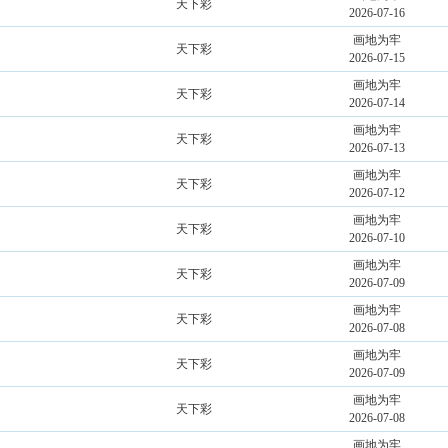
天下彩
2026-07-16
画地为牢
天下彩
2026-07-15
画地为牢
天下彩
2026-07-14
画地为牢
天下彩
2026-07-13
画地为牢
天下彩
2026-07-12
画地为牢
天下彩
2026-07-10
画地为牢
天下彩
2026-07-09
画地为牢
天下彩
2026-07-08
画地为牢
天下彩
2026-07-09
画地为牢
天下彩
2026-07-08
画地为牢