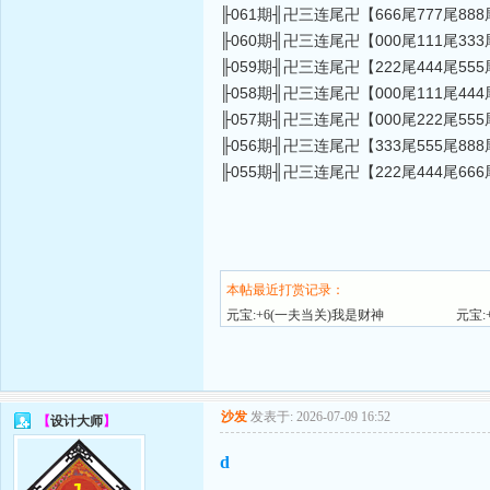
╟061期╢卍三连尾卍【666尾777尾888尾99
╟060期╢卍三连尾卍【000尾111尾333尾8
╟059期╢卍三连尾卍【222尾444尾555尾77
╟058期╢卍三连尾卍【000尾111尾444尾66
╟057期╢卍三连尾卍【000尾222尾555尾88
╟056期╢卍三连尾卍【333尾555尾888尾9
╟055期╢卍三连尾卍【222尾444尾666尾99
本帖最近打赏记录：
元宝:+6(一夫当关)我是财神
元宝:
沙发
发表于: 2026-07-09 16:52
【
设计大师
】
d