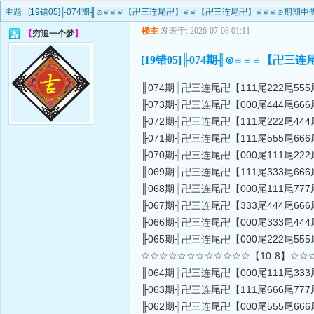
主题 :
[19错05]╟074期╢⊙≌≌≌【卍三连尾卍】≌≌【卍三连尾卍】≌≌≌⊙期期
楼主
发表于: 2026-07-08 01:11
【
穷追一个梦
】
[19错05]╟074期╢⊙≌≌≌【
╟074期╢卍三连尾卍【111尾222尾555尾
╟073期╢卍三连尾卍【000尾444尾666尾8
╟072期╢卍三连尾卍【111尾222尾444尾66
╟071期╢卍三连尾卍【111尾555尾666尾99
╟070期╢卍三连尾卍【000尾111尾222尾99
╟069期╢卍三连尾卍【111尾333尾666尾77
╟068期╢卍三连尾卍【000尾111尾777尾99
╟067期╢卍三连尾卍【333尾444尾666尾7
╟066期╢卍三连尾卍【000尾333尾444尾66
╟065期╢卍三连尾卍【000尾222尾555尾9
☆☆☆☆☆☆☆☆☆☆☆☆【10-8】☆☆
╟064期╢卍三连尾卍【000尾111尾333尾77
╟063期╢卍三连尾卍【111尾666尾777尾88
╟062期╢卍三连尾卍【000尾555尾666尾77