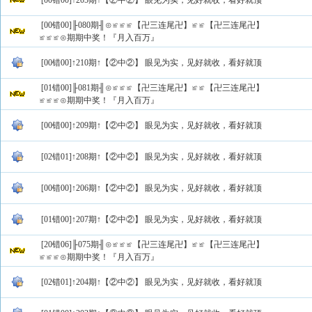
[00错00]↑205期↑【②中②】 眼见为实，见好就收，看好就顶
[00错00]╟080期╢⊙≌≌≌【卍三连尾卍】≌≌【卍三连尾卍】
≌≌≌⊙期期中奖！『月入百万』
[00错00]↑210期↑【②中②】 眼见为实，见好就收，看好就顶
[01错00]╟081期╢⊙≌≌≌【卍三连尾卍】≌≌【卍三连尾卍】
≌≌≌⊙期期中奖！『月入百万』
[00错00]↑209期↑【②中②】 眼见为实，见好就收，看好就顶
[02错01]↑208期↑【②中②】 眼见为实，见好就收，看好就顶
[00错00]↑206期↑【②中②】 眼见为实，见好就收，看好就顶
[01错00]↑207期↑【②中②】 眼见为实，见好就收，看好就顶
[20错06]╟075期╢⊙≌≌≌【卍三连尾卍】≌≌【卍三连尾卍】
≌≌≌⊙期期中奖！『月入百万』
[02错01]↑204期↑【②中②】 眼见为实，见好就收，看好就顶