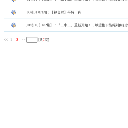
[06错01]071期：【禄合财】平特一肖
[01错00]〖182期〗：『二中二』重新开始！，希望接下能得到你们
<<
1
2
>>
[共
2
页]