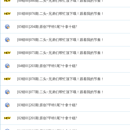
[00错00]080期.二头~兄弟们帮忙顶下哦！跟着我的节奏！
[01错00]076期.二头~兄弟们帮忙顶下哦！跟着我的节奏！
[05错01]204期:原创?平特1尾?十拿十稳?
[00错00]079期.二头~兄弟们帮忙顶下哦！跟着我的节奏！
[00错00]075期.二头~兄弟们帮忙顶下哦！跟着我的节奏！
[04错01]203期:原创?平特1尾?十拿十稳?
[03错01]078期.二头~兄弟们帮忙顶下哦！跟着我的节奏！
[02错01]077期.二头~兄弟们帮忙顶下哦！跟着我的节奏！
[03错01]202期:原创?平特1尾?十拿十稳?
[02错01]201期:原创?平特1尾?十拿十稳?