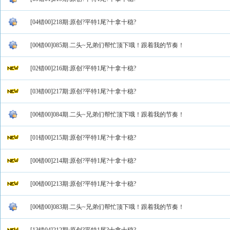
[04错00]218期:原创?平特1尾?十拿十稳?
[00错00]085期.二头~兄弟们帮忙顶下哦！跟着我的节奏！
[02错00]216期:原创?平特1尾?十拿十稳?
[03错00]217期:原创?平特1尾?十拿十稳?
[00错00]084期.二头~兄弟们帮忙顶下哦！跟着我的节奏！
[01错00]215期:原创?平特1尾?十拿十稳?
[00错00]214期:原创?平特1尾?十拿十稳?
[00错00]213期:原创?平特1尾?十拿十稳?
[00错00]083期.二头~兄弟们帮忙顶下哦！跟着我的节奏！