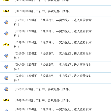
[00错00]080期，二行中。喜欢是怀旧情怀。
[00错00]081期，二行中。喜欢是怀旧情怀。
[03错01]〔210期〕 『经典2行』---实力见证，进入查看发财
料！
[02错00]〔209期〕 『经典2行』---实力见证，进入查看发财
料！
[01错00]〔205期〕 『经典2行』---实力见证，进入查看发财
料！
[01错00]〔208期〕 『经典2行』---实力见证，进入查看发财
料！
[00错00]〔207期〕 『经典2行』---实力见证，进入查看发财
料！
[02错01]〔206期〕 『经典2行』---实力见证，进入查看发财
料！
[03错01]079期，二行中。喜欢是怀旧情怀。
[00错00]076期，二行中。喜欢是怀旧情怀。
[00错00]〔204期〕 『经典2行』---实力见证，进入查看发财