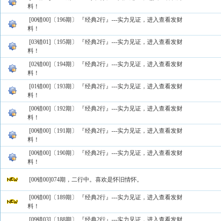
料！
[00错00]〔196期〕 『经典2行』---实力见证，进入查看发财
料！
[03错01]〔195期〕 『经典2行』---实力见证，进入查看发财
料！
[02错00]〔194期〕 『经典2行』---实力见证，进入查看发财
料！
[01错00]〔193期〕 『经典2行』---实力见证，进入查看发财
料！
[00错00]〔192期〕 『经典2行』---实力见证，进入查看发财
料！
[00错00]〔191期〕 『经典2行』---实力见证，进入查看发财
料！
[00错00]〔190期〕 『经典2行』---实力见证，进入查看发财
料！
[00错00]074期，二行中。喜欢是怀旧情怀。
[00错00]〔189期〕 『经典2行』---实力见证，进入查看发财
料！
[09错03]〔188期〕 『经典2行』---实力见证，进入查看发财