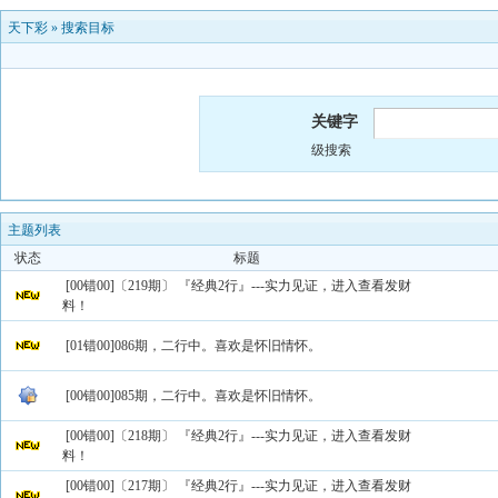
天下彩
»
搜索目标
关键字
级搜索
主题列表
状态
标题
[00错00]〔219期〕 『经典2行』---实力见证，进入查看发财
料！
[01错00]086期，二行中。喜欢是怀旧情怀。
[00错00]085期，二行中。喜欢是怀旧情怀。
[00错00]〔218期〕 『经典2行』---实力见证，进入查看发财
料！
[00错00]〔217期〕 『经典2行』---实力见证，进入查看发财