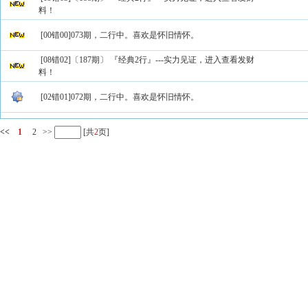
料！
[00错00]073期，二行中。喜欢是怀旧情怀。
[08错02]〔187期〕 『经典2行』---实力见证，进入查看发财
料！
[02错01]072期，二行中。喜欢是怀旧情怀。
<<
1
2
>>
[共
2
页]