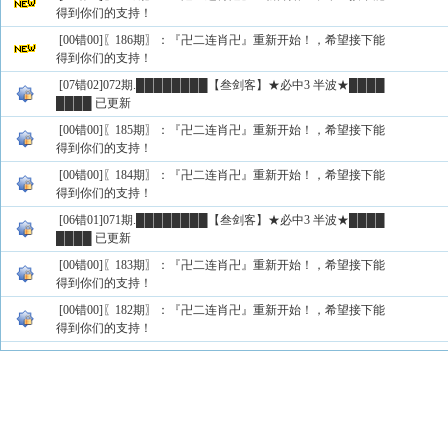
得到你们的支持！
[00错00]〖186期〗：『卍二连肖卍』重新开始！，希望接下能
得到你们的支持！
[07错02]072期.████████【叁剑客】★必中3 半波★████
████ 已更新
[00错00]〖185期〗：『卍二连肖卍』重新开始！，希望接下能
得到你们的支持！
[00错00]〖184期〗：『卍二连肖卍』重新开始！，希望接下能
得到你们的支持！
[06错01]071期.████████【叁剑客】★必中3 半波★████
████ 已更新
[00错00]〖183期〗：『卍二连肖卍』重新开始！，希望接下能
得到你们的支持！
[00错00]〖182期〗：『卍二连肖卍』重新开始！，希望接下能
得到你们的支持！