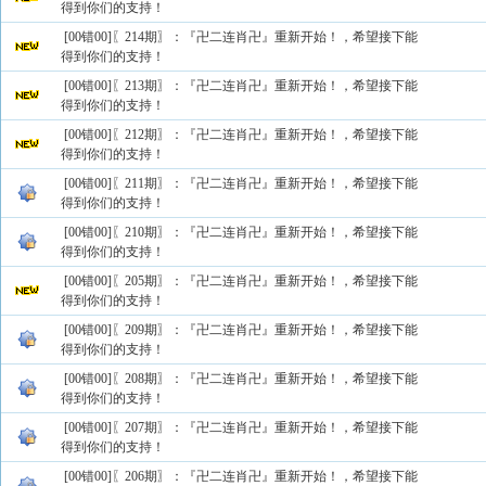
得到你们的支持！
[00错00]〖214期〗：『卍二连肖卍』重新开始！，希望接下能
得到你们的支持！
[00错00]〖213期〗：『卍二连肖卍』重新开始！，希望接下能
得到你们的支持！
[00错00]〖212期〗：『卍二连肖卍』重新开始！，希望接下能
得到你们的支持！
[00错00]〖211期〗：『卍二连肖卍』重新开始！，希望接下能
得到你们的支持！
[00错00]〖210期〗：『卍二连肖卍』重新开始！，希望接下能
得到你们的支持！
[00错00]〖205期〗：『卍二连肖卍』重新开始！，希望接下能
得到你们的支持！
[00错00]〖209期〗：『卍二连肖卍』重新开始！，希望接下能
得到你们的支持！
[00错00]〖208期〗：『卍二连肖卍』重新开始！，希望接下能
得到你们的支持！
[00错00]〖207期〗：『卍二连肖卍』重新开始！，希望接下能
得到你们的支持！
[00错00]〖206期〗：『卍二连肖卍』重新开始！，希望接下能