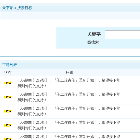
天下彩
»
搜索目标
关键字
级搜索
主题列表
状态
标题
[00错00]〖219期〗：『卍二连肖卍』重新开始！，希望接下能
得到你们的支持！
[00错00]〖218期〗：『卍二连肖卍』重新开始！，希望接下能
得到你们的支持！
[00错00]〖217期〗：『卍二连肖卍』重新开始！，希望接下能
得到你们的支持！
[00错00]〖216期〗：『卍二连肖卍』重新开始！，希望接下能
得到你们的支持！
[00错00]〖215期〗：『卍二连肖卍』重新开始！，希望接下能