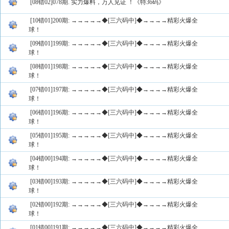
[08错02]078期. 实力爆料，万人见证 ！《特36码》
[10错01]200期: →→→→→◆[三六码中]◆→→→→精彩火爆全
球！
[09错01]199期: →→→→→◆[三六码中]◆→→→→精彩火爆全
球！
[08错01]198期: →→→→→◆[三六码中]◆→→→→精彩火爆全
球！
[07错01]197期: →→→→→◆[三六码中]◆→→→→精彩火爆全
球！
[06错01]196期: →→→→→◆[三六码中]◆→→→→精彩火爆全
球！
[05错01]195期: →→→→→◆[三六码中]◆→→→→精彩火爆全
球！
[04错00]194期: →→→→→◆[三六码中]◆→→→→精彩火爆全
球！
[03错00]193期: →→→→→◆[三六码中]◆→→→→精彩火爆全
球！
[02错00]192期: →→→→→◆[三六码中]◆→→→→精彩火爆全
球！
[01错00]191期: →→→→→◆[三六码中]◆→→→→精彩火爆全