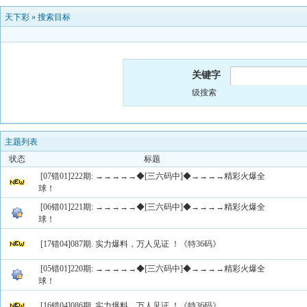
天下彩
»
搜索目标
关键字
级搜索
主题列表
状态
标题
[07错01]222期: →→→→→◆[三六码中]◆→→→→精彩火爆全
球！
[06错01]221期: →→→→→◆[三六码中]◆→→→→精彩火爆全
球！
[17错04]087期. 实力爆料，万人见证 ！《特36码》
[05错01]220期: →→→→→◆[三六码中]◆→→→→精彩火爆全
球！
[16错04]086期. 实力爆料，万人见证 ！《特36码》