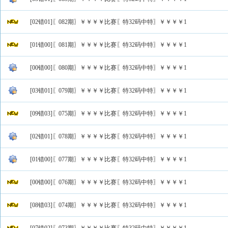
[02错01]〖082期〗￥￥￥￥比赛〖特32码中特〗￥￥￥￥1
[01错00]〖081期〗￥￥￥￥比赛〖特32码中特〗￥￥￥￥1
[00错00]〖080期〗￥￥￥￥比赛〖特32码中特〗￥￥￥￥1
[03错01]〖079期〗￥￥￥￥比赛〖特32码中特〗￥￥￥￥1
[09错03]〖075期〗￥￥￥￥比赛〖特32码中特〗￥￥￥￥1
[02错01]〖078期〗￥￥￥￥比赛〖特32码中特〗￥￥￥￥1
[01错00]〖077期〗￥￥￥￥比赛〖特32码中特〗￥￥￥￥1
[00错00]〖076期〗￥￥￥￥比赛〖特32码中特〗￥￥￥￥1
[08错03]〖074期〗￥￥￥￥比赛〖特32码中特〗￥￥￥￥1