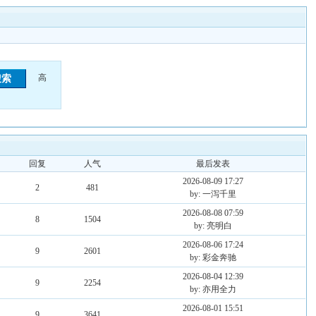
高
回复
人气
最后发表
2026-08-09 17:27
2
481
by: 一泻千里
2026-08-08 07:59
8
1504
by: 亮明白
2026-08-06 17:24
9
2601
by: 彩金奔驰
2026-08-04 12:39
9
2254
by: 亦用全力
2026-08-01 15:51
9
3641