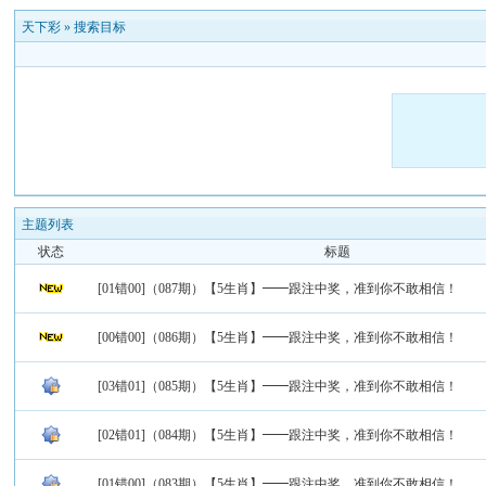
天下彩
»
搜索目标
主题列表
状态
标题
[01错00]（087期）【5生肖】━━跟注中奖，准到你不敢相信！
[00错00]（086期）【5生肖】━━跟注中奖，准到你不敢相信！
[03错01]（085期）【5生肖】━━跟注中奖，准到你不敢相信！
[02错01]（084期）【5生肖】━━跟注中奖，准到你不敢相信！
[01错00]（083期）【5生肖】━━跟注中奖，准到你不敢相信！