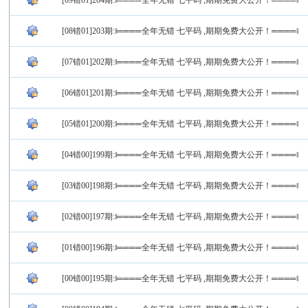
[09错01]204期:‖════全年无错 七平码 ,期期免费大公开！════‖
[08错01]203期:‖════全年无错 七平码 ,期期免费大公开！════‖
[07错01]202期:‖════全年无错 七平码 ,期期免费大公开！════‖
[06错01]201期:‖════全年无错 七平码 ,期期免费大公开！════‖
[05错01]200期:‖════全年无错 七平码 ,期期免费大公开！════‖
[04错00]199期:‖════全年无错 七平码 ,期期免费大公开！════‖
[03错00]198期:‖════全年无错 七平码 ,期期免费大公开！════‖
[02错00]197期:‖════全年无错 七平码 ,期期免费大公开！════‖
[01错00]196期:‖════全年无错 七平码 ,期期免费大公开！════‖
[00错00]195期:‖════全年无错 七平码 ,期期免费大公开！════‖