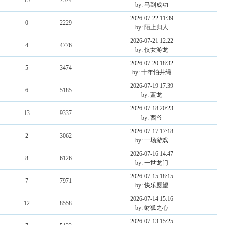
15
7574
by: 马到成功
2026-07-22 11:39
0
2229
by: 陌上归人
2026-07-21 12:22
4
4776
by: 侠女游龙
2026-07-20 18:32
5
3474
by: 十年怕井绳
2026-07-19 17:39
6
5185
by: 蓝龙
2026-07-18 20:23
13
9337
by: 西爷
2026-07-17 17:18
2
3062
by: 一场游戏
2026-07-16 14:47
8
6126
by: 一世龙门
2026-07-15 18:15
7
7971
by: 快乐愿望
2026-07-14 15:16
12
8558
by: 豺狐之心
2026-07-13 15:25