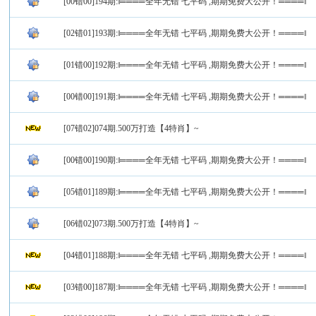
[00错00]194期:‖════全年无错 七平码 ,期期免费大公开！════‖
[02错01]193期:‖════全年无错 七平码 ,期期免费大公开！════‖
[01错00]192期:‖════全年无错 七平码 ,期期免费大公开！════‖
[00错00]191期:‖════全年无错 七平码 ,期期免费大公开！════‖
[07错02]074期.500万打造【4特肖】~
[00错00]190期:‖════全年无错 七平码 ,期期免费大公开！════‖
[05错01]189期:‖════全年无错 七平码 ,期期免费大公开！════‖
[06错02]073期.500万打造【4特肖】~
[04错01]188期:‖════全年无错 七平码 ,期期免费大公开！════‖
[03错00]187期:‖════全年无错 七平码 ,期期免费大公开！════‖