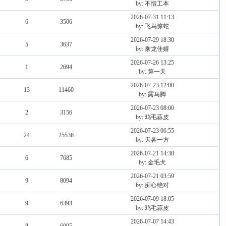
by: 不惜工本
2026-07-31 11:13
6
3506
by: 飞鸟惊蛇
2026-07-29 18:30
5
3637
by: 乘龙佳婿
2026-07-26 13:25
1
2694
by: 第一天
2026-07-23 12:00
13
11460
by: 露马脚
2026-07-23 08:00
2
3156
by: 鸡毛蒜皮
2026-07-23 06:55
24
25536
by: 天各一方
2026-07-21 14:38
6
7685
by: 金毛犬
2026-07-21 03:59
9
8094
by: 痴心绝对
2026-07-09 18:05
9
6393
by: 鸡毛蒜皮
2026-07-07 14:43