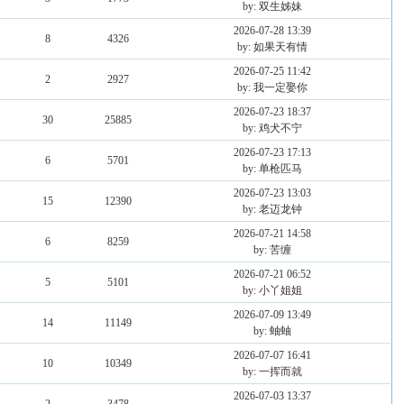
by: 双生姊妹
2026-07-28 13:39
8
4326
by: 如果天有情
2026-07-25 11:42
2
2927
by: 我一定娶你
2026-07-23 18:37
30
25885
by: 鸡犬不宁
2026-07-23 17:13
6
5701
by: 单枪匹马
2026-07-23 13:03
15
12390
by: 老迈龙钟
2026-07-21 14:58
6
8259
by: 苦缠
2026-07-21 06:52
5
5101
by: 小丫姐姐
2026-07-09 13:49
14
11149
by: 蚰蚰
2026-07-07 16:41
10
10349
by: 一挥而就
2026-07-03 13:37