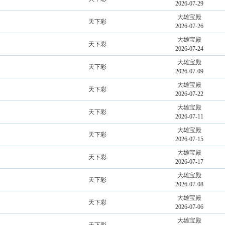
2026-07-29
大雄宝殿
天下彩
2026-07-26
大雄宝殿
天下彩
2026-07-24
大雄宝殿
天下彩
2026-07-09
大雄宝殿
天下彩
2026-07-22
大雄宝殿
天下彩
2026-07-11
大雄宝殿
天下彩
2026-07-15
大雄宝殿
天下彩
2026-07-17
大雄宝殿
天下彩
2026-07-08
大雄宝殿
天下彩
2026-07-06
大雄宝殿