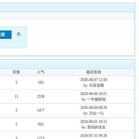
高
回复
人气
最后发表
2026-08-07 12:50
3
193
by: 马首是瞻
2026-08-06 16:21
11
2558
by: 一年被蛇咬
2026-08-04 08:30
5
1477
by: 万众一心
2026-08-01 18:12
3
943
by: 受伤的圣女
2026-07-31 00:28
3
1773