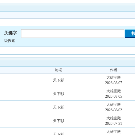
关键字
级搜索
论坛
作者
大雄宝殿
天下彩
2026-08-07
大雄宝殿
天下彩
2026-08-05
大雄宝殿
天下彩
2026-08-02
大雄宝殿
天下彩
2026-07-31
大雄宝殿
天下彩