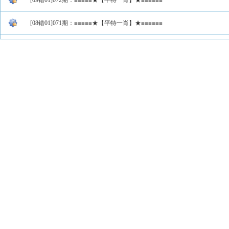
[09错01]072期：≡≡≡≡≡★【平特一肖】★≡≡≡≡≡≡
[08错01]071期：≡≡≡≡≡★【平特一肖】★≡≡≡≡≡≡