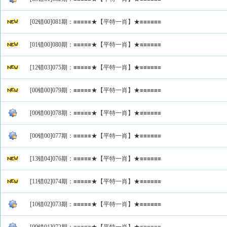
[02错00]081期：≡≡≡≡≡★【平特一肖】★≡≡≡≡≡≡
[01错00]080期：≡≡≡≡≡★【平特一肖】★≡≡≡≡≡≡
[12错03]075期：≡≡≡≡≡★【平特一肖】★≡≡≡≡≡≡
[00错00]079期：≡≡≡≡≡★【平特一肖】★≡≡≡≡≡≡
[00错00]078期：≡≡≡≡≡★【平特一肖】★≡≡≡≡≡≡
[00错00]077期：≡≡≡≡≡★【平特一肖】★≡≡≡≡≡≡
[13错04]076期：≡≡≡≡≡★【平特一肖】★≡≡≡≡≡≡
[11错02]074期：≡≡≡≡≡★【平特一肖】★≡≡≡≡≡≡
[10错02]073期：≡≡≡≡≡★【平特一肖】★≡≡≡≡≡≡