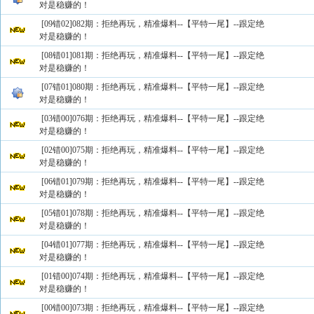
对是稳赚的！
[09错02]082期：拒绝再玩，精准爆料--【平特一尾】--跟定绝
对是稳赚的！
[08错01]081期：拒绝再玩，精准爆料--【平特一尾】--跟定绝
对是稳赚的！
[07错01]080期：拒绝再玩，精准爆料--【平特一尾】--跟定绝
对是稳赚的！
[03错00]076期：拒绝再玩，精准爆料--【平特一尾】--跟定绝
对是稳赚的！
[02错00]075期：拒绝再玩，精准爆料--【平特一尾】--跟定绝
对是稳赚的！
[06错01]079期：拒绝再玩，精准爆料--【平特一尾】--跟定绝
对是稳赚的！
[05错01]078期：拒绝再玩，精准爆料--【平特一尾】--跟定绝
对是稳赚的！
[04错01]077期：拒绝再玩，精准爆料--【平特一尾】--跟定绝
对是稳赚的！
[01错00]074期：拒绝再玩，精准爆料--【平特一尾】--跟定绝
对是稳赚的！
[00错00]073期：拒绝再玩，精准爆料--【平特一尾】--跟定绝