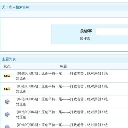
天下彩
»
搜索目标
关键字
级搜索
主题列表
状态
标题
[01错00]087期：原创平特一尾-------打败老曾，绝对原创！绝
对原创！
[00错00]086期：原创平特一尾-------打败老曾，绝对原创！绝
对原创！
[02错01]085期：原创平特一尾-------打败老曾，绝对原创！绝
对原创！
[01错00]084期：原创平特一尾-------打败老曾，绝对原创！绝
对原创！
[00错00]083期：原创平特一尾-------打败老曾，绝对原创！绝