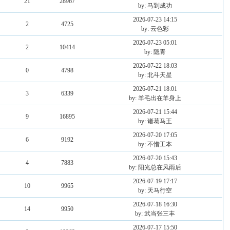
21
28967
by: 马到成功
2026-07-23 14:15
2
4725
by: 云色彩
2026-07-23 05:01
2
10414
by: 隐青
2026-07-22 18:03
0
4798
by: 北斗天星
2026-07-21 18:01
3
6339
by: 羊毛出在羊身上
2026-07-21 15:44
9
16895
by: 诸葛马王
2026-07-20 17:05
6
9192
by: 不惜工本
2026-07-20 15:43
4
7883
by: 阳光总在风雨后
2026-07-19 17:17
10
9965
by: 天马行空
2026-07-18 16:30
14
9950
by: 武当张三丰
2026-07-17 15:50