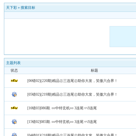
天下彩
»
搜索目标
主题列表
状态
标题
[06错02](220期)精品㊣三连尾㊣助你大发，笑傲六合界！
[05错02](219期)精品㊣三连尾㊣助你大发，笑傲六合界！
[16错03]086期. ¤¤中特玄机¤¤ 3连尾≯≮3连尾
[15错02]085期. ¤¤中特玄机¤¤ 3连尾≯≮3连尾
[04错01](218期)精品㊣三连尾㊣助你大发，笑傲六合界！