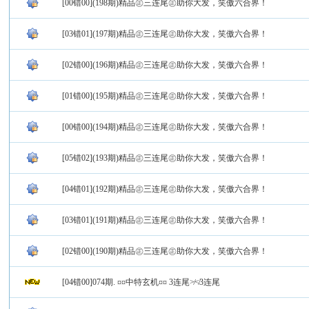
[00错00](198期)精品㊣三连尾㊣助你大发，笑傲六合界！
[03错01](197期)精品㊣三连尾㊣助你大发，笑傲六合界！
[02错00](196期)精品㊣三连尾㊣助你大发，笑傲六合界！
[01错00](195期)精品㊣三连尾㊣助你大发，笑傲六合界！
[00错00](194期)精品㊣三连尾㊣助你大发，笑傲六合界！
[05错02](193期)精品㊣三连尾㊣助你大发，笑傲六合界！
[04错01](192期)精品㊣三连尾㊣助你大发，笑傲六合界！
[03错01](191期)精品㊣三连尾㊣助你大发，笑傲六合界！
[02错00](190期)精品㊣三连尾㊣助你大发，笑傲六合界！
[04错00]074期. ¤¤中特玄机¤¤ 3连尾≯≮3连尾