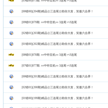
[05错00]075期. ¤¤中特玄机¤¤ 3连尾≯≮3连尾
[00错00](204期)精品㊣三连尾㊣助你大发，笑傲六合界！
[09错01]079期. ¤¤中特玄机¤¤ 3连尾≯≮3连尾
[02错01](203期)精品㊣三连尾㊣助你大发，笑傲六合界！
[01错00](202期)精品㊣三连尾㊣助你大发，笑傲六合界！
[08错01]078期. ¤¤中特玄机¤¤ 3连尾≯≮3连尾
[07错01]077期. ¤¤中特玄机¤¤ 3连尾≯≮3连尾
[00错00](201期)精品㊣三连尾㊣助你大发，笑傲六合界！
[02错01](200期)精品㊣三连尾㊣助你大发，笑傲六合界！
[01错00](199期)精品㊣三连尾㊣助你大发，笑傲六合界！