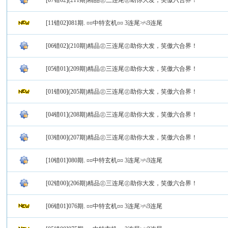
[07错02](211期)精品㊣三连尾㊣助你大发，笑傲六合界！
[11错02]081期. ¤¤中特玄机¤¤ 3连尾≯≮3连尾
[06错02](210期)精品㊣三连尾㊣助你大发，笑傲六合界！
[05错01](209期)精品㊣三连尾㊣助你大发，笑傲六合界！
[01错00](205期)精品㊣三连尾㊣助你大发，笑傲六合界！
[04错01](208期)精品㊣三连尾㊣助你大发，笑傲六合界！
[03错00](207期)精品㊣三连尾㊣助你大发，笑傲六合界！
[10错01]080期. ¤¤中特玄机¤¤ 3连尾≯≮3连尾
[02错00](206期)精品㊣三连尾㊣助你大发，笑傲六合界！
[06错01]076期. ¤¤中特玄机¤¤ 3连尾≯≮3连尾