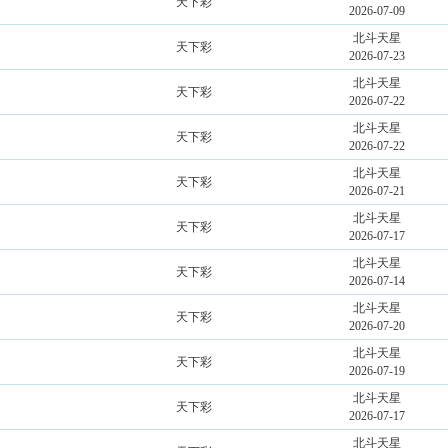
天下彩
2026-07-09
北斗天星
天下彩
2026-07-23
北斗天星
天下彩
2026-07-22
北斗天星
天下彩
2026-07-22
北斗天星
天下彩
2026-07-21
北斗天星
天下彩
2026-07-17
北斗天星
天下彩
2026-07-14
北斗天星
天下彩
2026-07-20
北斗天星
天下彩
2026-07-19
北斗天星
天下彩
2026-07-17
北斗天星