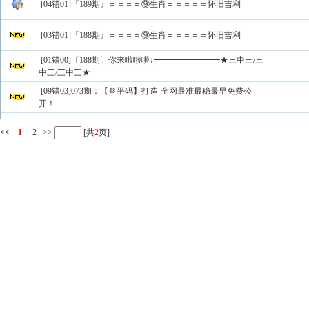
[04错01]『189期』＝＝＝＝⑨生肖＝＝＝＝＝怀旧吉利
[03错01]『188期』＝＝＝＝⑨生肖＝＝＝＝＝怀旧吉利
[01错00]〔188期〕你来啦啦啦↓━━━━━━━━★三中三/三
中三/三中三★━━━━━━━━
[09错03]073期：【叁平码】打造-全网最准最稳最早免费公
开！
<<
1
2
>>
[共
2
页]