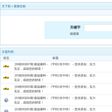
天下彩
»
搜索目标
关键字
级搜索
主题列表
状态
标题
[06错00]087期:最猛爆料－《平特2肖中特》－坚持原创，实力
见证，成就您的财富！
[05错00]086期:最猛爆料－《平特2肖中特》－坚持原创，实力
见证，成就您的财富！
[04错00]085期:最猛爆料－《平特2肖中特》－坚持原创，实力
见证，成就您的财富！
[03错00]084期:最猛爆料－《平特2肖中特》－坚持原创，实力
见证，成就您的财富！
[02错00]083期:最猛爆料－《平特2肖中特》－坚持原创，实力