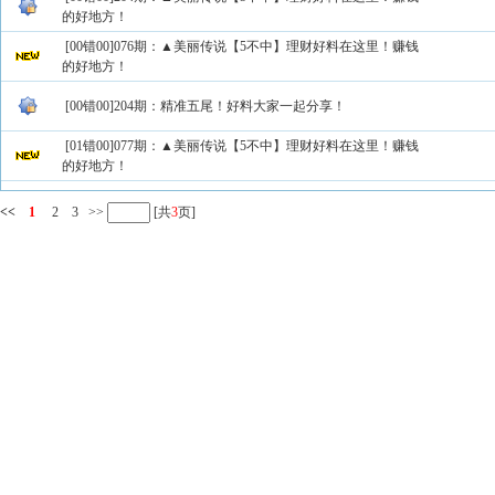
的好地方！
[00错00]076期：▲美丽传说【5不中】理财好料在这里！赚钱
的好地方！
[00错00]204期：精准五尾！好料大家一起分享！
[01错00]077期：▲美丽传说【5不中】理财好料在这里！赚钱
的好地方！
<<
1
2
3
>>
[共
3
页]