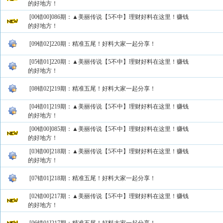
的好地方！
[00错00]086期：▲美丽传说【5不中】理财好料在这里！赚钱
的好地方！
[09错02]220期：精准五尾！好料大家一起分享！
[05错01]220期：▲美丽传说【5不中】理财好料在这里！赚钱
的好地方！
[08错02]219期：精准五尾！好料大家一起分享！
[04错01]219期：▲美丽传说【5不中】理财好料在这里！赚钱
的好地方！
[00错00]085期：▲美丽传说【5不中】理财好料在这里！赚钱
的好地方！
[03错00]218期：▲美丽传说【5不中】理财好料在这里！赚钱
的好地方！
[07错01]218期：精准五尾！好料大家一起分享！
[02错00]217期：▲美丽传说【5不中】理财好料在这里！赚钱
的好地方！