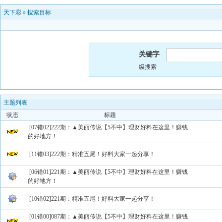
天下彩
»
搜索目标
关键字
级搜索
主题列表
状态
标题
[07错02]222期：▲美丽传说【5不中】理财好料在这里！赚钱
的好地方！
[11错03]222期：精准五尾！好料大家一起分享！
[06错01]221期：▲美丽传说【5不中】理财好料在这里！赚钱
的好地方！
[10错02]221期：精准五尾！好料大家一起分享！
[01错00]087期：▲美丽传说【5不中】理财好料在这里！赚钱