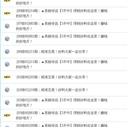
的好地方！
[00错00]214期：▲美丽传说【5不中】理财好料在这里！赚钱
的好地方！
[07错01]083期：▲美丽传说【5不中】理财好料在这里！赚钱
的好地方！
[06错00]082期：▲美丽传说【5不中】理财好料在这里！赚钱
的好地方！
[00错00]211期：精准五尾！好料大家一起分享！
[03错01]211期：▲美丽传说【5不中】理财好料在这里！赚钱
的好地方！
[01错00]205期：精准五尾！好料大家一起分享！
[02错01]210期：精准五尾！好料大家一起分享！
[02错01]210期：▲美丽传说【5不中】理财好料在这里！赚钱
的好地方！
[05错00]081期：▲美丽传说【5不中】理财好料在这里！赚钱
的好地方！
[01错00]209期：▲美丽传说【5不中】理财好料在这里！赚钱