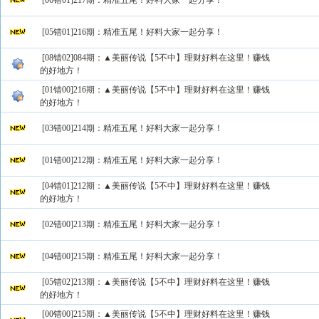
[06错01]217期：精准五尾！好料大家一起分享！
[05错01]216期：精准五尾！好料大家一起分享！
[08错02]084期：▲美丽传说【5不中】理财好料在这里！赚钱
的好地方！
[01错00]216期：▲美丽传说【5不中】理财好料在这里！赚钱
的好地方！
[03错00]214期：精准五尾！好料大家一起分享！
[01错00]212期：精准五尾！好料大家一起分享！
[04错01]212期：▲美丽传说【5不中】理财好料在这里！赚钱
的好地方！
[02错00]213期：精准五尾！好料大家一起分享！
[04错00]215期：精准五尾！好料大家一起分享！
[05错02]213期：▲美丽传说【5不中】理财好料在这里！赚钱
的好地方！
[00错00]215期：▲美丽传说【5不中】理财好料在这里！赚钱