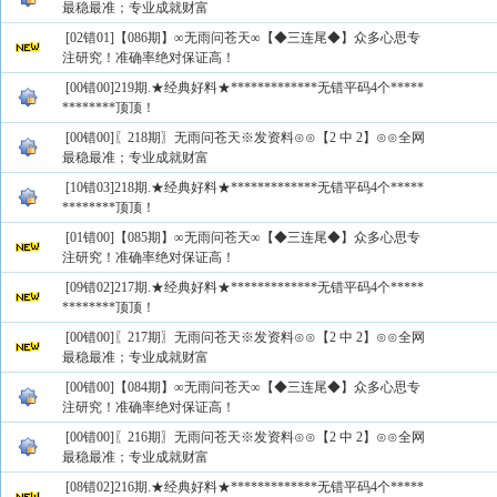
最稳最准；专业成就财富
[02错01]【086期】∞无雨问苍天∞【◆三连尾◆】众多心思专
注研究！准确率绝对保证高！
[00错00]219期.★经典好料★*************无错平码4个*****
********顶顶！
[00错00]〖218期〗无雨问苍天※发资料⊙⊙【2 中 2】⊙⊙全网
最稳最准；专业成就财富
[10错03]218期.★经典好料★*************无错平码4个*****
********顶顶！
[01错00]【085期】∞无雨问苍天∞【◆三连尾◆】众多心思专
注研究！准确率绝对保证高！
[09错02]217期.★经典好料★*************无错平码4个*****
********顶顶！
[00错00]〖217期〗无雨问苍天※发资料⊙⊙【2 中 2】⊙⊙全网
最稳最准；专业成就财富
[00错00]【084期】∞无雨问苍天∞【◆三连尾◆】众多心思专
注研究！准确率绝对保证高！
[00错00]〖216期〗无雨问苍天※发资料⊙⊙【2 中 2】⊙⊙全网
最稳最准；专业成就财富
[08错02]216期.★经典好料★*************无错平码4个*****