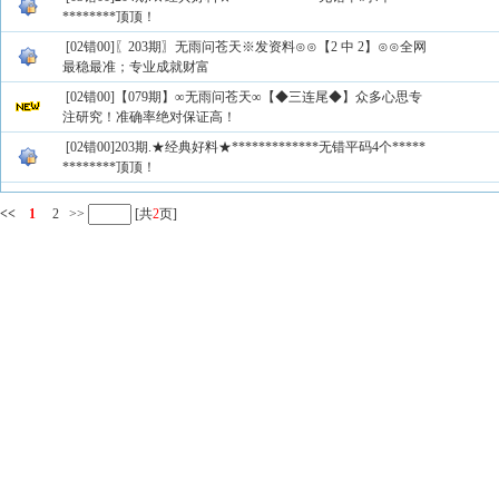
********顶顶！
[02错00]〖203期〗无雨问苍天※发资料⊙⊙【2 中 2】⊙⊙全网
最稳最准；专业成就财富
[02错00]【079期】∞无雨问苍天∞【◆三连尾◆】众多心思专
注研究！准确率绝对保证高！
[02错00]203期.★经典好料★*************无错平码4个*****
********顶顶！
<<
1
2
>>
[共
2
页]