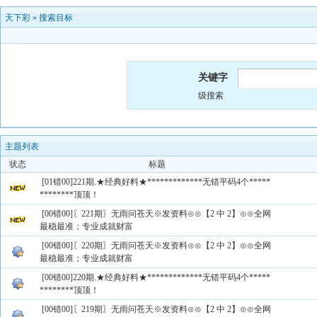
天下彩
»
搜索目标
关键字
级搜索
主题列表
状态
标题
[01错00]221期.★经典好料★*************无错平码4个*****
********顶顶！
[00错00]〖221期〗无雨问苍天※发资料⊙⊙【2 中 2】⊙⊙全网
最稳最准；专业成就财富
[00错00]〖220期〗无雨问苍天※发资料⊙⊙【2 中 2】⊙⊙全网
最稳最准；专业成就财富
[00错00]220期.★经典好料★*************无错平码4个*****
********顶顶！
[00错00]〖219期〗无雨问苍天※发资料⊙⊙【2 中 2】⊙⊙全网