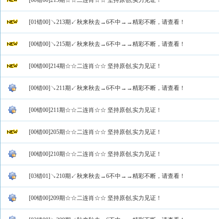
[00错00]215期☆☆二连肖☆☆ 坚持原创,实力见证！
[01错00]↘213期↙秋来秋去→6不中→→精彩不断，请查看！
[00错00]↘215期↙秋来秋去→6不中→→精彩不断，请查看！
[00错00]214期☆☆二连肖☆☆ 坚持原创,实力见证！
[00错00]↘211期↙秋来秋去→6不中→→精彩不断，请查看！
[00错00]211期☆☆二连肖☆☆ 坚持原创,实力见证！
[00错00]205期☆☆二连肖☆☆ 坚持原创,实力见证！
[00错00]210期☆☆二连肖☆☆ 坚持原创,实力见证！
[03错01]↘210期↙秋来秋去→6不中→→精彩不断，请查看！
[00错00]209期☆☆二连肖☆☆ 坚持原创,实力见证！