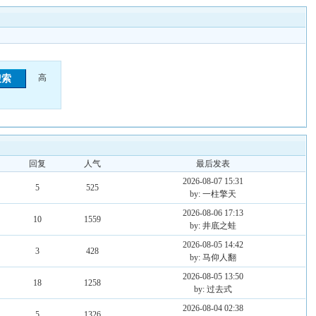
高
回复
人气
最后发表
2026-08-07 15:31
5
525
by: 一柱擎天
2026-08-06 17:13
10
1559
by: 井底之蛙
2026-08-05 14:42
3
428
by: 马仰人翻
2026-08-05 13:50
18
1258
by: 过去式
2026-08-04 02:38
5
1326