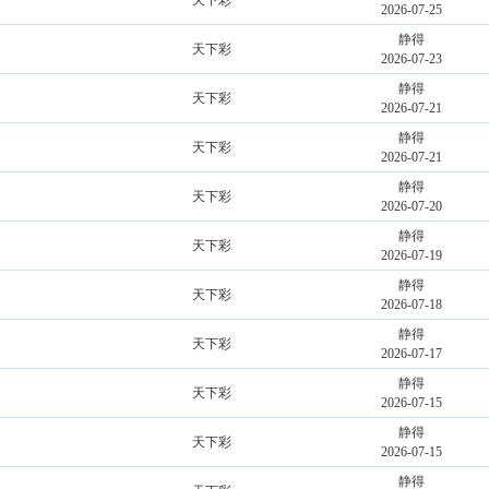
天下彩
2026-07-25
静得
天下彩
2026-07-23
静得
天下彩
2026-07-21
静得
天下彩
2026-07-21
静得
天下彩
2026-07-20
静得
天下彩
2026-07-19
静得
天下彩
2026-07-18
静得
天下彩
2026-07-17
静得
天下彩
2026-07-15
静得
天下彩
2026-07-15
静得