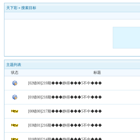
天下彩
»
搜索目标
主题列表
状态
标题
[02错00]219期◆◆◆静得◆◆◆5不中◆◆◆
[01错00]218期◆◆◆静得◆◆◆5不中◆◆◆
[00错00]217期◆◆◆静得◆◆◆5不中◆◆◆
[03错01]216期◆◆◆静得◆◆◆5不中◆◆◆
[01错00]214期◆◆◆静得◆◆◆5不中◆◆◆