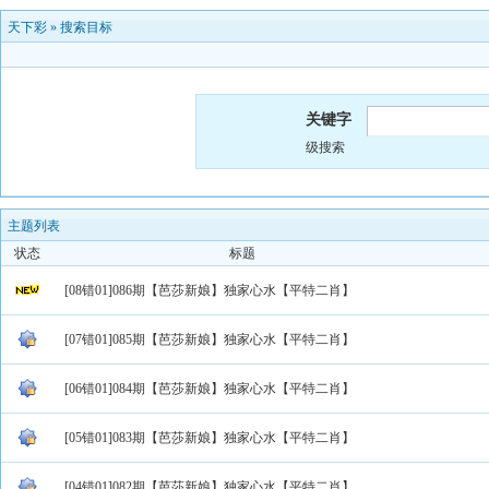
天下彩
»
搜索目标
关键字
级搜索
主题列表
状态
标题
[08错01]086期【芭莎新娘】独家心水【平特二肖】
[07错01]085期【芭莎新娘】独家心水【平特二肖】
[06错01]084期【芭莎新娘】独家心水【平特二肖】
[05错01]083期【芭莎新娘】独家心水【平特二肖】
[04错01]082期【芭莎新娘】独家心水【平特二肖】