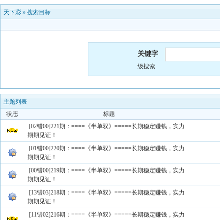
天下彩
»
搜索目标
关键字
级搜索
主题列表
状态
标题
[02错00]221期：====《半单双》=====长期稳定赚钱，实力
期期见证！
[01错00]220期：====《半单双》=====长期稳定赚钱，实力
期期见证！
[00错00]219期：====《半单双》=====长期稳定赚钱，实力
期期见证！
[13错03]218期：====《半单双》=====长期稳定赚钱，实力
期期见证！
[11错02]216期：====《半单双》=====长期稳定赚钱，实力