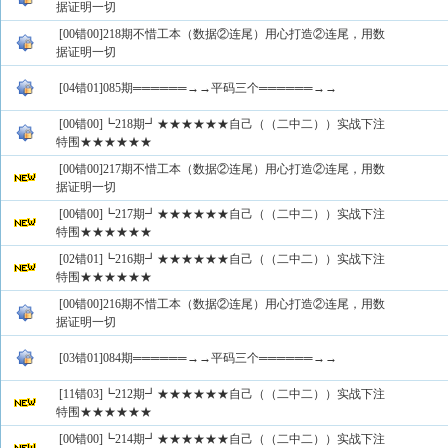
据证明一切
[00错00]218期不惜工本（数据②连尾）用心打造②连尾，用数
据证明一切
[04错01]085期══════→→平码三个══════→→
[00错00]┗218期┛★★★★★★自己（（二中二））实战下注
特围★★★★★★
[00错00]217期不惜工本（数据②连尾）用心打造②连尾，用数
据证明一切
[00错00]┗217期┛★★★★★★自己（（二中二））实战下注
特围★★★★★★
[02错01]┗216期┛★★★★★★自己（（二中二））实战下注
特围★★★★★★
[00错00]216期不惜工本（数据②连尾）用心打造②连尾，用数
据证明一切
[03错01]084期══════→→平码三个══════→→
[11错03]┗212期┛★★★★★★自己（（二中二））实战下注
特围★★★★★★
[00错00]┗214期┛★★★★★★自己（（二中二））实战下注