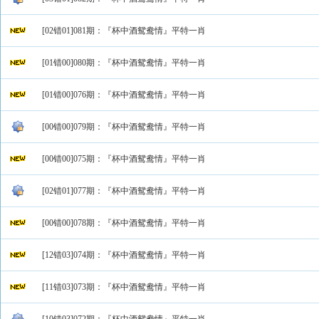
[02错01]081期：『杯中酒鸳鸯情』平特一肖
[01错00]080期：『杯中酒鸳鸯情』平特一肖
[01错00]076期：『杯中酒鸳鸯情』平特一肖
[00错00]079期：『杯中酒鸳鸯情』平特一肖
[00错00]075期：『杯中酒鸳鸯情』平特一肖
[02错01]077期：『杯中酒鸳鸯情』平特一肖
[00错00]078期：『杯中酒鸳鸯情』平特一肖
[12错03]074期：『杯中酒鸳鸯情』平特一肖
[11错03]073期：『杯中酒鸳鸯情』平特一肖