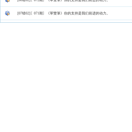
[08错02]〖072期〗《單雙筆》你的支持是我们前进的动力。
[07错02]〖071期〗《單雙筆》你的支持是我们前进的动力。