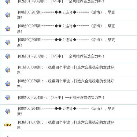
[02错01]<206期>：［7不中］━全网推荐首选实力料！
[00错00]207期:======◆◆ 2 连肖◆======《后悔》，早更
新!
[00错00]205期:======◆◆ 2 连肖◆======《后悔》，早更
新!
[00错00]206期:======◆◆ 2 连肖◆======《后悔》，早更
新!
[03错01]<207期>：［7不中］━全网推荐首选实力料！
[01错00]080期：→稳赚四个半波→打造六合最稳定的发财好
料,
[00错00]079期：→稳赚四个半波→打造六合最稳定的发财好
料,
[00错00]<204期>：［7不中］━全网推荐首选实力料！
[00错00]204期:======◆◆ 2 连肖◆======《后悔》，早更
新!
[03错01]077期：→稳赚四个半波→打造六合最稳定的发财好
料,