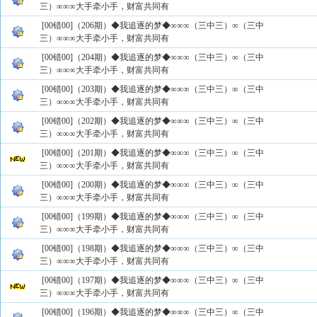
三）∞∞∞大手牵小手，财富共同有
[00错00]（206期）◆我追逐的梦◆∞∞∞（三中三）∞（三中
三）∞∞∞大手牵小手，财富共同有
[00错00]（204期）◆我追逐的梦◆∞∞∞（三中三）∞（三中
三）∞∞∞大手牵小手，财富共同有
[00错00]（203期）◆我追逐的梦◆∞∞∞（三中三）∞（三中
三）∞∞∞大手牵小手，财富共同有
[00错00]（202期）◆我追逐的梦◆∞∞∞（三中三）∞（三中
三）∞∞∞大手牵小手，财富共同有
[00错00]（201期）◆我追逐的梦◆∞∞∞（三中三）∞（三中
三）∞∞∞大手牵小手，财富共同有
[00错00]（200期）◆我追逐的梦◆∞∞∞（三中三）∞（三中
三）∞∞∞大手牵小手，财富共同有
[00错00]（199期）◆我追逐的梦◆∞∞∞（三中三）∞（三中
三）∞∞∞大手牵小手，财富共同有
[00错00]（198期）◆我追逐的梦◆∞∞∞（三中三）∞（三中
三）∞∞∞大手牵小手，财富共同有
[00错00]（197期）◆我追逐的梦◆∞∞∞（三中三）∞（三中
三）∞∞∞大手牵小手，财富共同有
[00错00]（196期）◆我追逐的梦◆∞∞∞（三中三）∞（三中