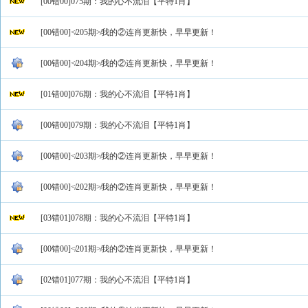
[00错00]075期：我的心不流泪【平特1肖】
[00错00]≮205期≯我的②连肖更新快，早早更新！
[00错00]≮204期≯我的②连肖更新快，早早更新！
[01错00]076期：我的心不流泪【平特1肖】
[00错00]079期：我的心不流泪【平特1肖】
[00错00]≮203期≯我的②连肖更新快，早早更新！
[00错00]≮202期≯我的②连肖更新快，早早更新！
[03错01]078期：我的心不流泪【平特1肖】
[00错00]≮201期≯我的②连肖更新快，早早更新！
[02错01]077期：我的心不流泪【平特1肖】