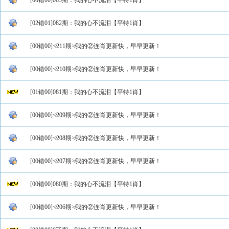
[00错00]083期：我的心不流泪【平特1肖】
[02错01]082期：我的心不流泪【平特1肖】
[00错00]≮211期≯我的②连肖更新快，早早更新！
[00错00]≮210期≯我的②连肖更新快，早早更新！
[01错00]081期：我的心不流泪【平特1肖】
[00错00]≮209期≯我的②连肖更新快，早早更新！
[00错00]≮208期≯我的②连肖更新快，早早更新！
[00错00]≮207期≯我的②连肖更新快，早早更新！
[00错00]080期：我的心不流泪【平特1肖】
[00错00]≮206期≯我的②连肖更新快，早早更新！