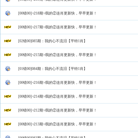
[00错00]≮218期≯我的②连肖更新快，早早更新！
[00错00]≮217期≯我的②连肖更新快，早早更新！
[02错00]085期：我的心不流泪【平特1肖】
[00错00]≮215期≯我的②连肖更新快，早早更新！
[01错00]084期：我的心不流泪【平特1肖】
[00错00]≮216期≯我的②连肖更新快，早早更新！
[00错00]≮214期≯我的②连肖更新快，早早更新！
[00错00]≮212期≯我的②连肖更新快，早早更新！
[00错00]≮213期≯我的②连肖更新快，早早更新！