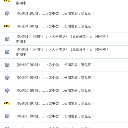
期期中！
[03错01]202期：......≤②中②......长期发表，请见证！
[02错01]201期：......≤②中②......长期发表，请见证！
[05错01]〖078期〗：《天子屠龙》【原创分享】☆《⑥不中》
期期中！
[04错01]〖077期〗：《天子屠龙》【原创分享】☆《⑥不中》
期期中！
[01错00]200期：......≤②中②......长期发表，请见证！
[00错00]199期：......≤②中②......长期发表，请见证！
[00错00]198期：......≤②中②......长期发表，请见证！
[02错01]197期：......≤②中②......长期发表，请见证！
[01错00]196期：......≤②中②......长期发表，请见证！