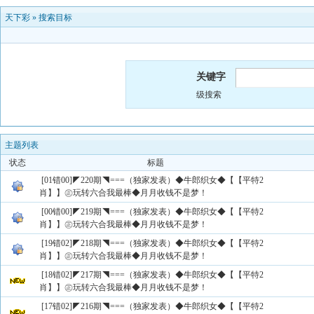
天下彩
»
搜索目标
关键字
级搜索
主题列表
状态
标题
[01错00]◤220期◥===（独家发表）◆牛郎织女◆【【平特2
肖】】㊣玩转六合我最棒◆月月收钱不是梦！
[00错00]◤219期◥===（独家发表）◆牛郎织女◆【【平特2
肖】】㊣玩转六合我最棒◆月月收钱不是梦！
[19错02]◤218期◥===（独家发表）◆牛郎织女◆【【平特2
肖】】㊣玩转六合我最棒◆月月收钱不是梦！
[18错02]◤217期◥===（独家发表）◆牛郎织女◆【【平特2
肖】】㊣玩转六合我最棒◆月月收钱不是梦！
[17错02]◤216期◥===（独家发表）◆牛郎织女◆【【平特2