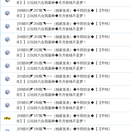
肖】】㊣玩转六合我最棒◆月月收钱不是梦！
[08错01]◤207期◥===（独家发表）◆牛郎织女◆【【平特2
肖】】㊣玩转六合我最棒◆月月收钱不是梦！
[05错01]◤204期◥===（独家发表）◆牛郎织女◆【【平特2
肖】】㊣玩转六合我最棒◆月月收钱不是梦！
[04错01]◤203期◥===（独家发表）◆牛郎织女◆【【平特2
肖】】㊣玩转六合我最棒◆月月收钱不是梦！
[03错01]◤202期◥===（独家发表）◆牛郎织女◆【【平特2
肖】】㊣玩转六合我最棒◆月月收钱不是梦！
[02错00]◤201期◥===（独家发表）◆牛郎织女◆【【平特2
肖】】㊣玩转六合我最棒◆月月收钱不是梦！
[01错00]◤200期◥===（独家发表）◆牛郎织女◆【【平特2
肖】】㊣玩转六合我最棒◆月月收钱不是梦！
[00错00]◤199期◥===（独家发表）◆牛郎织女◆【【平特2
肖】】㊣玩转六合我最棒◆月月收钱不是梦！
[05错01]◤198期◥===（独家发表）◆牛郎织女◆【【平特2
肖】】㊣玩转六合我最棒◆月月收钱不是梦！
[04错01]◤197期◥===（独家发表）◆牛郎织女◆【【平特2
肖】】㊣玩转六合我最棒◆月月收钱不是梦！
[03错01]◤196期◥===（独家发表）◆牛郎织女◆【【平特2