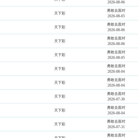
2026-08-06
勇敢去面对
天下彩
2026-08-05
勇敢去面对
天下彩
2026-08-06
勇敢去面对
天下彩
2026-08-06
勇敢去面对
天下彩
2026-08-05
勇敢去面对
天下彩
2026-08-04
勇敢去面对
天下彩
2026-08-04
勇敢去面对
天下彩
2026-07-30
勇敢去面对
天下彩
2026-08-04
勇敢去面对
天下彩
2026-07-31
勇敢去面对