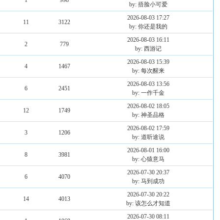
1
998
by: 捂脸小可爱
2026-08-03 17:27
11
3122
by: 你还是我的
2026-08-03 16:11
2
779
by: 西游记
2026-08-03 15:39
4
1467
by: 每次醒来
2026-08-03 13:56
6
2451
by: 一作千金
2026-08-02 18:05
12
1749
by: 神圣品格
2026-08-02 17:59
3
1206
by: 道听途说
2026-08-01 16:00
8
3981
by: 心猿意马
2026-07-30 20:37
6
4070
by: 马到成功
2026-07-30 20:22
14
4013
by: 该怎么才知道
2026-07-30 08:11