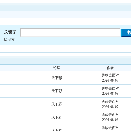
关键字
级搜索
论坛
作者
勇敢去面对
天下彩
2026-08-07
勇敢去面对
天下彩
2026-08-08
勇敢去面对
天下彩
2026-08-07
勇敢去面对
天下彩
2026-08-06
勇敢去面对
天下彩