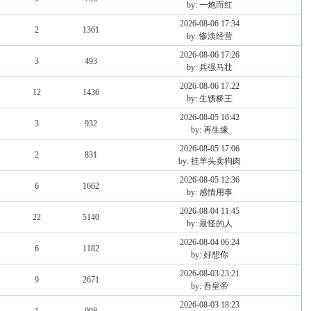
by: 一炮而红
2026-08-06 17:34
2
1361
by: 惨淡经营
2026-08-06 17:26
3
493
by: 兵强马壮
2026-08-06 17:22
12
1436
by: 生锈桥王
2026-08-05 18:42
3
932
by: 再生缘
2026-08-05 17:06
2
831
by: 挂羊头卖狗肉
2026-08-05 12:36
6
1662
by: 感情用事
2026-08-04 11:45
22
5140
by: 最怪的人
2026-08-04 06:24
6
1182
by: 好想你
2026-08-03 23:21
9
2671
by: 吾皇帝
2026-08-03 18:23