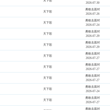
天下彩
2026-07-30
勇敢去面对
天下彩
2026-07-26
勇敢去面对
天下彩
2026-07-24
勇敢去面对
天下彩
2026-07-29
勇敢去面对
天下彩
2026-07-29
勇敢去面对
天下彩
2026-07-27
勇敢去面对
天下彩
2026-07-27
勇敢去面对
天下彩
2026-07-27
勇敢去面对
天下彩
2026-07-24
勇敢去面对
天下彩
2026-07-27
勇敢去面对