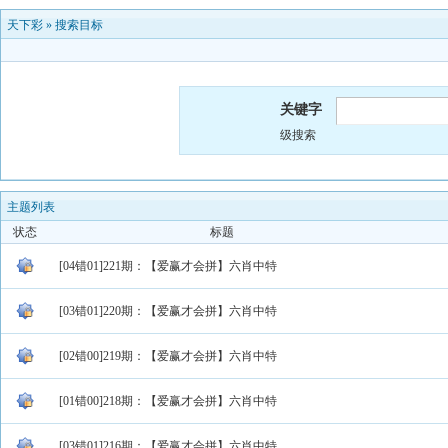
天下彩
»
搜索目标
关键字
级搜索
主题列表
状态
标题
[04错01]221期：【爱赢才会拼】六肖中特
[03错01]220期：【爱赢才会拼】六肖中特
[02错00]219期：【爱赢才会拼】六肖中特
[01错00]218期：【爱赢才会拼】六肖中特
[03错01]216期：【爱赢才会拼】六肖中特