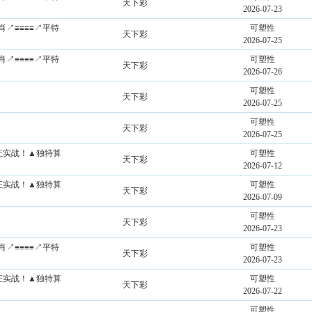
天下彩
2026-07-23
Ⅱ 肖↗≡≡≡≡↗平特
可塑性
天下彩
2026-07-25
Ⅱ 肖↗≡≡≡≡↗平特
可塑性
天下彩
2026-07-26
可塑性
天下彩
2026-07-25
可塑性
天下彩
2026-07-25
验证实战！▲独特算
可塑性
天下彩
2026-07-12
验证实战！▲独特算
可塑性
天下彩
2026-07-09
可塑性
天下彩
2026-07-23
Ⅱ 肖↗≡≡≡≡↗平特
可塑性
天下彩
2026-07-23
验证实战！▲独特算
可塑性
天下彩
2026-07-22
可塑性