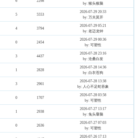
6
2298
by: 猴头猴脑
2026-07-29 20:33
5
5553
by: 万夫莫开
2026-07-29 05:21
4
3794
by: 老迈龙钟
2026-07-29 00:36
0
2454
by: 可塑性
2026-07-28 23:16
3
4437
by: 沧桑白发
2026-07-28 14:36
1
2828
by: 白衣苍狗
2026-07-28 13:38
3
2961
by: 人心不足蛇吞象
2026-07-28 03:58
0
1707
by: 可塑性
2026-07-27 13:17
1
2938
by: 兔头麞脑
2026-07-27 07:03
0
2636
by: 可塑性
2026-07-26 17:13