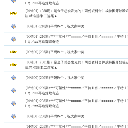
Ⅱ 肖↗≡≡再造辉煌奇迹
[04错01]（080期）是金子总会发光的！两份资料合并成特围开始
法.精准规律.二连尾▲
[05错01]{210期}平码Ⅳ个，祝大家中奖！
[06错01]↑210期↑***可塑性***≡≡≡≡≡↗平特 Ⅱ 肖↗≡≡≡≡≡≡↗平特 
Ⅱ 肖↗≡≡再造辉煌奇迹
[00错00]{205期}平码Ⅳ个，祝大家中奖！
[05错01]（081期）是金子总会发光的！两份资料合并成特围开始
法.精准规律.二连尾▲
[04错00]{209期}平码Ⅳ个，祝大家中奖！
[05错01]↑209期↑***可塑性***≡≡≡≡≡↗平特 Ⅱ 肖↗≡≡≡≡≡≡↗平特 
Ⅱ 肖↗≡≡再造辉煌奇迹
[04错01]↑208期↑***可塑性***≡≡≡≡≡↗平特 Ⅱ 肖↗≡≡≡≡≡≡↗平特 
Ⅱ 肖↗≡≡再造辉煌奇迹
[03错00]{208期}平码Ⅳ个，祝大家中奖！
[01错00]↑205期↑***可塑性***≡≡≡≡≡↗平特 Ⅱ 肖↗≡≡≡≡≡≡↗平特 