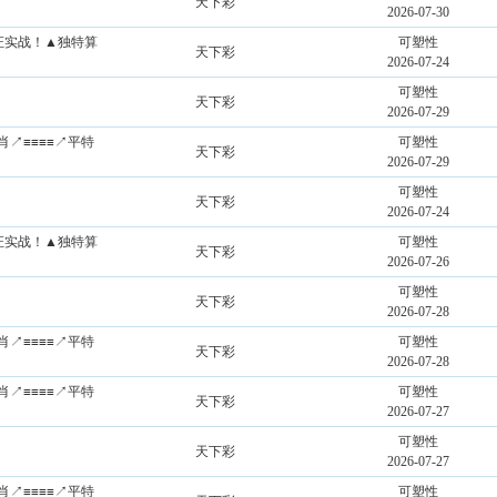
天下彩
2026-07-30
验证实战！▲独特算
可塑性
天下彩
2026-07-24
可塑性
天下彩
2026-07-29
Ⅱ 肖↗≡≡≡≡↗平特
可塑性
天下彩
2026-07-29
可塑性
天下彩
2026-07-24
验证实战！▲独特算
可塑性
天下彩
2026-07-26
可塑性
天下彩
2026-07-28
Ⅱ 肖↗≡≡≡≡↗平特
可塑性
天下彩
2026-07-28
Ⅱ 肖↗≡≡≡≡↗平特
可塑性
天下彩
2026-07-27
可塑性
天下彩
2026-07-27
Ⅱ 肖↗≡≡≡≡↗平特
可塑性