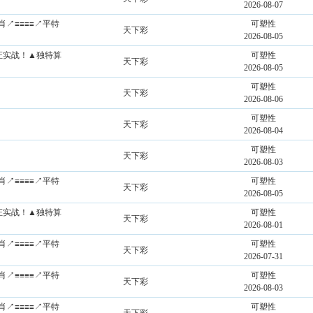
2026-08-07
Ⅱ 肖↗≡≡≡≡↗平特
可塑性
天下彩
2026-08-05
验证实战！▲独特算
可塑性
天下彩
2026-08-05
可塑性
天下彩
2026-08-06
可塑性
天下彩
2026-08-04
可塑性
天下彩
2026-08-03
Ⅱ 肖↗≡≡≡≡↗平特
可塑性
天下彩
2026-08-05
验证实战！▲独特算
可塑性
天下彩
2026-08-01
Ⅱ 肖↗≡≡≡≡↗平特
可塑性
天下彩
2026-07-31
Ⅱ 肖↗≡≡≡≡↗平特
可塑性
天下彩
2026-08-03
Ⅱ 肖↗≡≡≡≡↗平特
可塑性