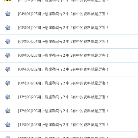
[02错01]205期┏悬崖勒马┓2 中 2有中的资料就是厉害！
[04错01]207期┏悬崖勒马┓2 中 2有中的资料就是厉害！
[03错01]206期┏悬崖勒马┓2 中 2有中的资料就是厉害！
[01错00]204期┏悬崖勒马┓2 中 2有中的资料就是厉害！
[00错00]203期┏悬崖勒马┓2 中 2有中的资料就是厉害！
[00错00]202期┏悬崖勒马┓2 中 2有中的资料就是厉害！
[00错00]201期┏悬崖勒马┓2 中 2有中的资料就是厉害！
[13错03]200期┏悬崖勒马┓2 中 2有中的资料就是厉害！
[12错02]199期┏悬崖勒马┓2 中 2有中的资料就是厉害！
[11错02]198期┏悬崖勒马┓2 中 2有中的资料就是厉害！