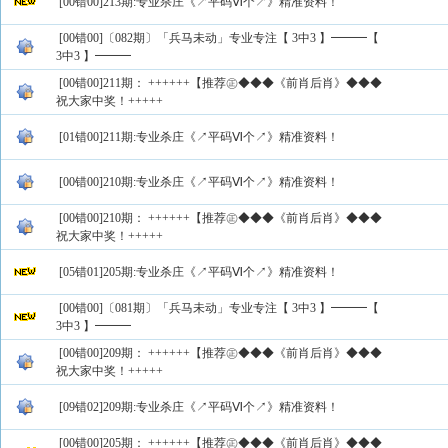
[00错00]213期:专业杀庄《↗平码Ⅵ个↗》精准资料！
[00错00]〔082期〕「兵马未动」专业专注【 3中3 】━━━【
3中3 】━━━
[00错00]211期： ++++++【推荐㊣◆◆◆《前肖后肖》◆◆◆
祝大家中奖！+++++
[01错00]211期:专业杀庄《↗平码Ⅵ个↗》精准资料！
[00错00]210期:专业杀庄《↗平码Ⅵ个↗》精准资料！
[00错00]210期： ++++++【推荐㊣◆◆◆《前肖后肖》◆◆◆
祝大家中奖！+++++
[05错01]205期:专业杀庄《↗平码Ⅵ个↗》精准资料！
[00错00]〔081期〕「兵马未动」专业专注【 3中3 】━━━【
3中3 】━━━
[00错00]209期： ++++++【推荐㊣◆◆◆《前肖后肖》◆◆◆
祝大家中奖！+++++
[09错02]209期:专业杀庄《↗平码Ⅵ个↗》精准资料！
[00错00]205期： ++++++【推荐㊣◆◆◆《前肖后肖》◆◆◆