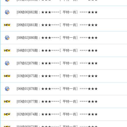
[00错00]082期：★★★====〖平特一肖〗====★★★
[09错03]081期：★★★====〖平特一肖〗====★★★
[08错02]080期：★★★====〖平特一肖〗====★★★
[04错01]076期：★★★====〖平特一肖〗====★★★
[07错02]079期：★★★====〖平特一肖〗====★★★
[03错00]075期：★★★====〖平特一肖〗====★★★
[06错01]078期：★★★====〖平特一肖〗====★★★
[05错01]077期：★★★====〖平特一肖〗====★★★
[02错00]074期：★★★====〖平特一肖〗====★★★