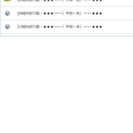
[01错00]073期：★★★====〖平特一肖〗====★★★
[00错00]072期：★★★====〖平特一肖〗====★★★
[13错04]071期：★★★====〖平特一肖〗====★★★