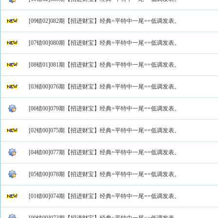
[09错02]082期【招进财宝】经典=平特中一尾==低调发表。
[07错00]080期【招进财宝】经典=平特中一尾==低调发表。
[08错01]081期【招进财宝】经典=平特中一尾==低调发表。
[03错00]076期【招进财宝】经典=平特中一尾==低调发表。
[06错00]079期【招进财宝】经典=平特中一尾==低调发表。
[02错00]075期【招进财宝】经典=平特中一尾==低调发表。
[04错00]077期【招进财宝】经典=平特中一尾==低调发表。
[05错00]078期【招进财宝】经典=平特中一尾==低调发表。
[01错00]074期【招进财宝】经典=平特中一尾==低调发表。