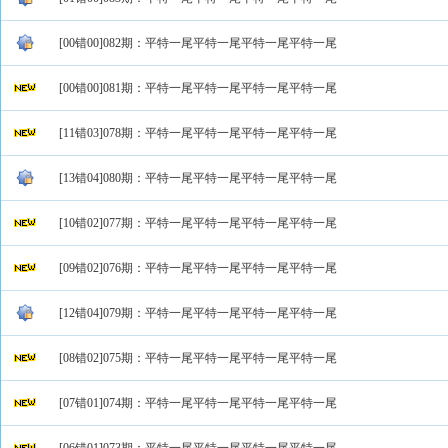
[00错00]082期：平特一尾平特一尾平特一尾平特一尾
[00错00]081期：平特一尾平特一尾平特一尾平特一尾
[11错03]078期：平特一尾平特一尾平特一尾平特一尾
[13错04]080期：平特一尾平特一尾平特一尾平特一尾
[10错02]077期：平特一尾平特一尾平特一尾平特一尾
[09错02]076期：平特一尾平特一尾平特一尾平特一尾
[12错04]079期：平特一尾平特一尾平特一尾平特一尾
[08错02]075期：平特一尾平特一尾平特一尾平特一尾
[07错01]074期：平特一尾平特一尾平特一尾平特一尾