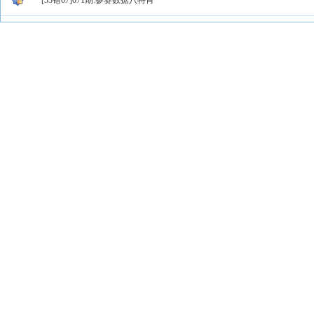
[33错07]071期:参赛数据八特肖