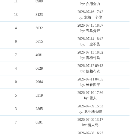
11
6909
by: 亦用全力
2026-07-16 17:42
13
8123
by: 宠着一个你
2026-07-15 18:07
4
5032
by: 五马分尸
2026-07-14 18:42
9
5615
by: 一尘不染
2026-07-13 18:02
7
4081
by: 青梅竹马
2026-07-12 09:13
4
6629
by: 侠赖布衣
2026-07-11 04:35
0
2964
by: 长春四平
2026-07-10 17:36
5
5319
by: 雪人
2026-07-09 15:33
3
2865
by: 龙斗地头蛇
2026-07-09 13:17
7
6591
by: 情未鸟
2026-07-08 16:25