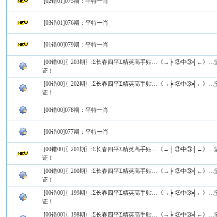
[02错01]075期：平特一肖
[03错01]076期：平特一肖
[01错00]079期：平特一肖
[00错00]〖203期〗:Σ长春四平Σ精英高手贴…《→╞ ③中③╡←》
证！
[00错00]〖202期〗:Σ长春四平Σ精英高手贴…《→╞ ③中③╡←》
证！
[00错00]078期：平特一肖
[00错00]077期：平特一肖
[00错00]〖201期〗:Σ长春四平Σ精英高手贴…《→╞ ③中③╡←》
证！
[00错00]〖200期〗:Σ长春四平Σ精英高手贴…《→╞ ③中③╡←》
证！
[00错00]〖199期〗:Σ长春四平Σ精英高手贴…《→╞ ③中③╡←》
证！
[00错00]〖198期〗:Σ长春四平Σ精英高手贴…《→╞ ③中③╡←》