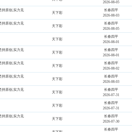
2026-08-05
…坚持原创,实力见
长春四平
天下彩
2026-08-03
…坚持原创,实力见
长春四平
天下彩
2026-08-05
长春四平
天下彩
2026-08-01
…坚持原创,实力见
长春四平
天下彩
2026-08-01
…坚持原创,实力见
长春四平
天下彩
2026-08-02
…坚持原创,实力见
长春四平
天下彩
2026-08-03
…坚持原创,实力见
长春四平
天下彩
2026-07-31
长春四平
天下彩
2026-07-31
…坚持原创,实力见
长春四平
天下彩
2026-07-30
长春四平