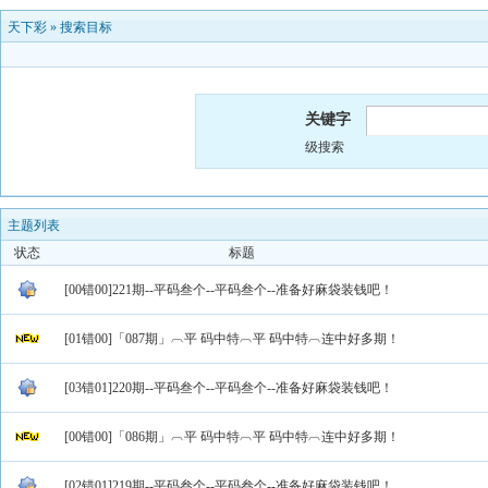
天下彩
»
搜索目标
关键字
级搜索
主题列表
状态
标题
[00错00]221期--平码叁个--平码叁个--准备好麻袋装钱吧！
[01错00]「087期」︹平 码中特︹平 码中特︹连中好多期！
[03错01]220期--平码叁个--平码叁个--准备好麻袋装钱吧！
[00错00]「086期」︹平 码中特︹平 码中特︹连中好多期！
[02错01]219期--平码叁个--平码叁个--准备好麻袋装钱吧！