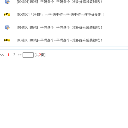
[02错01]190期--平码叁个--平码叁个--准备好麻袋装钱吧！
[00错00]「074期」︹平 码中特︹平 码中特︹连中好多期！
[01错00]189期--平码叁个--平码叁个--准备好麻袋装钱吧！
[00错00]188期--平码叁个--平码叁个--准备好麻袋装钱吧！
<<
1
2
>>
[共
2
页]