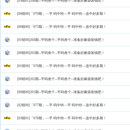
[03错01]206期--平码叁个--平码叁个--准备好麻袋装钱吧！
[00错00]「079期」︹平 码中特︹平 码中特︹连中好多期！
[00错00]「075期」︹平 码中特︹平 码中特︹连中好多期！
[01错00]204期--平码叁个--平码叁个--准备好麻袋装钱吧！
[00错00]203期--平码叁个--平码叁个--准备好麻袋装钱吧！
[01错00]「076期」︹平 码中特︹平 码中特︹连中好多期！
[00错00]202期--平码叁个--平码叁个--准备好麻袋装钱吧！
[00错00]201期--平码叁个--平码叁个--准备好麻袋装钱吧！
[02错00]「077期」︹平 码中特︹平 码中特︹连中好多期！
[03错01]「078期」︹平 码中特︹平 码中特︹连中好多期！