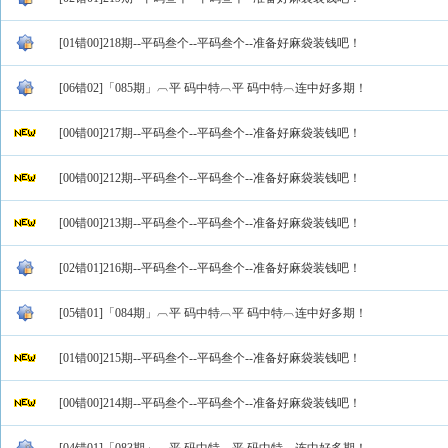
[01错00]218期--平码叁个--平码叁个--准备好麻袋装钱吧！
[06错02]「085期」︹平 码中特︹平 码中特︹连中好多期！
[00错00]217期--平码叁个--平码叁个--准备好麻袋装钱吧！
[00错00]212期--平码叁个--平码叁个--准备好麻袋装钱吧！
[00错00]213期--平码叁个--平码叁个--准备好麻袋装钱吧！
[02错01]216期--平码叁个--平码叁个--准备好麻袋装钱吧！
[05错01]「084期」︹平 码中特︹平 码中特︹连中好多期！
[01错00]215期--平码叁个--平码叁个--准备好麻袋装钱吧！
[00错00]214期--平码叁个--平码叁个--准备好麻袋装钱吧！