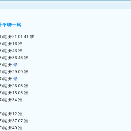
╋╋平特一尾
 开21 01 41 准
)尾 开16 准
)尾 开43 准
尾 开36 46 准
7)尾 开
错
尾 开29 09 准
4)尾 开
错
尾 开26 06 准
尾 开15 05 准
)尾 开34 准
)尾 开12 准
尾 开37 07 准
)尾 开40 准