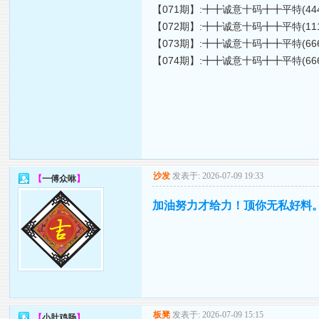
【071期】:╋╋诚意十码╋╋平特(444
【072期】:╋╋诚意十码╋╋平特(111
【073期】:╋╋诚意十码╋╋平特(66
【074期】:╋╋诚意十码╋╋平特(66
沙发
发表于: 2026-07-09 19:33
【
一傅众咻
】
加油努力才给力！顶你无私好料
板凳
发表于: 2026-07-09 15:15
【
小肚鸡肠
】