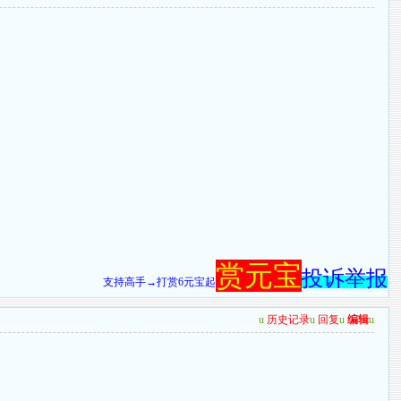
赏元宝
投诉举报
支持高手→打赏6元宝起
u
历史记录
u
回复
u
编辑
u