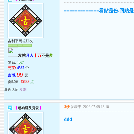
=============看贴是份.回贴是美
吉利平码坛好友
发帖
月入
十万
不是
梦
发贴:
4567
元宝:
4567
个
99
吉币:
元
贡献值:
45333
点
最近认证:
0 期
3楼
发表于: 2026-07-09 13:10
【
老衲满头秀发
】
ddd