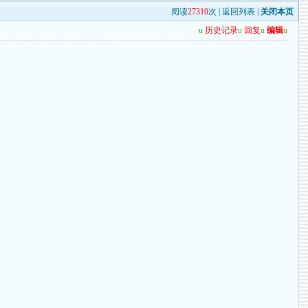
阅读
27310
次 |
返回列表
|
关闭本页
u
历史记录
u
回复
u
编辑
u