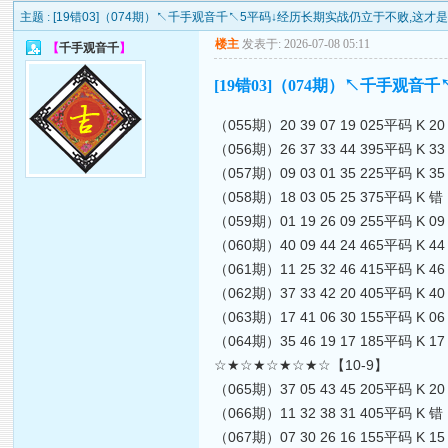
主题 :
[19错03]（074期）↖千手观音千↖5平码↓经历长期实战仍立于不败,这
楼主
发表于: 2026-07-08 05:11
【
千手观音千
】
[19错03]（074期）↖千手
（055期）20 39 07 19 025平码 K 20 
（056期）26 37 33 44 395平码 K 33
（057期）09 03 01 35 225平码 K 35
（058期）18 03 05 25 375平码 K 错
（059期）01 19 26 09 255平码 K 09
（060期）40 09 44 24 465平码 K 44
（061期）11 25 32 46 415平码 K 46
（062期）37 33 42 20 405平码 K 40
（063期）17 41 06 30 155平码 K 06
（064期）35 46 19 17 185平码 K 17
☆★☆★☆★☆★☆【10-9】
（065期）37 05 43 45 205平码 K 20
（066期）11 32 38 31 405平码 K 错
（067期）07 30 26 16 155平码 K 15