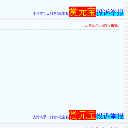
赏元宝
投诉举报
支持高手→打赏6元宝起
u
历史记录
u
回复
u
编辑
u
赏元宝
投诉举报
支持高手→打赏6元宝起