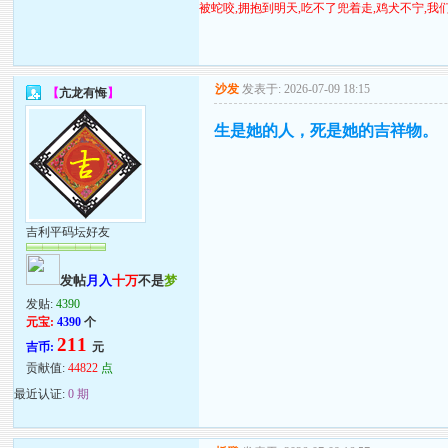
被蛇咬,拥抱到明天,吃不了兜着走,鸡犬不宁,我
沙发
发表于: 2026-07-09 18:15
【
亢龙有悔
】
生是她的人，死是她的吉祥物。
吉利平码坛好友
发帖
月入
十万
不是
梦
发贴:
4390
元宝:
4390
个
211
吉币:
元
贡献值:
44822
点
最近认证:
0 期