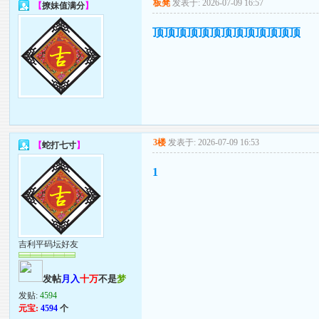
板凳
发表于: 2026-07-09 16:57
【
撩妹值满分
】
顶顶顶顶顶顶顶顶顶顶顶顶顶
3楼
发表于: 2026-07-09 16:53
【
蛇打七寸
】
1
吉利平码坛好友
发帖
月入
十万
不是
梦
发贴:
4594
元宝:
4594
个