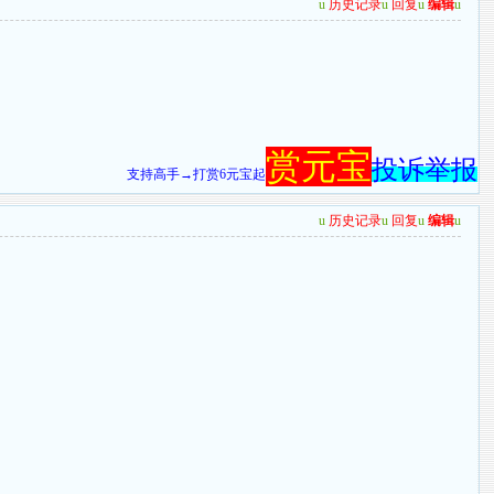
u
历史记录
u
回复
u
编辑
u
赏元宝
投诉举报
支持高手→打赏6元宝起
u
历史记录
u
回复
u
编辑
u