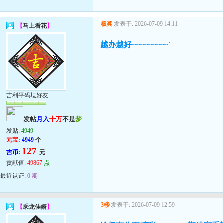
板凳
发表于: 2026-07-09 14:11
【
马上看花
】
越办越好~~~~~~~~~`
吉利平码坛好友
发帖
月入
十万
不是
梦
发贴:
4949
元宝:
4949
个
127
吉币:
元
贡献值:
49867
点
最近认证:
0 期
3楼
发表于: 2026-07-09 12:59
【
乘龙佳婿
】