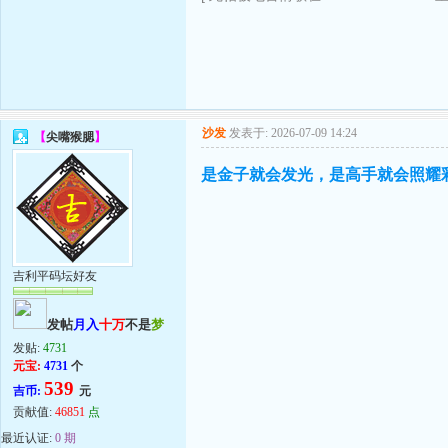
沙发
发表于: 2026-07-09 14:24
【
尖嘴猴腮
】
是金子就会发光，是高手就会照耀
吉利平码坛好友
发帖
月入
十万
不是
梦
发贴:
4731
元宝:
4731
个
539
吉币:
元
贡献值:
46851
点
最近认证:
0 期