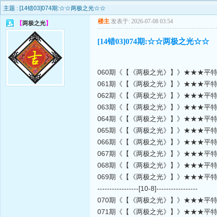
主题 :
[14错03]074期:☆☆两极之光☆☆
楼主
发表于: 2026-07-08 03:54
【
两极之光
】
[14错03]074期:☆☆两极之光☆☆
060期《【《两极之光》】》★★★平特尾★★
061期《【《两极之光》】》★★★平特尾
062期《【《两极之光》】》★★★平特尾
063期《【《两极之光》】》★★★平特尾
064期《【《两极之光》】》★★★平特尾
065期《【《两极之光》】》★★★平特尾
066期《【《两极之光》】》★★★平特尾★
067期《【《两极之光》】》★★★平特尾
068期《【《两极之光》】》★★★平特尾
069期《【《两极之光》】》★★★平特尾
-----------------[10-8]-----------------
070期《【《两极之光》】》★★★平特尾
071期《【《两极之光》】》★★★平特尾★