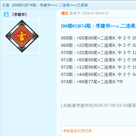
主题 :
[06错01]074期：李建华==≌.二连尾==≌已更新
楼主
发表于: 2026-07-08 03:43
【
李建华
】
[06错01]074期：李建华==≌.二连
068期：<55尾00尾>二连尾K: 中 2 个 2
069期：<22尾00尾>二连尾K: 中 2 个 3
070期：<22尾00尾>二连尾K: 中 3 个 12
071期：<55尾99尾>二连尾K: 中 1 个 0
072期：<11尾99尾>二连尾K: 中 2 个 1
073期：<44尾99尾>二连尾K: 中 2 个 3
074期：<99尾77尾>二连尾K:?中
[ 此帖被李建华在2026-07-08 03:43重
本帖最近打赏记录：